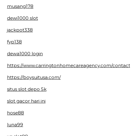
musang178
dewi1000 slot
jackpot338
fyp138
dewa1000 login
https://www.carringtonhomecareagency.com/contact
https://boysuitusa.com/
situs slot depo 5k
slot gacor hari ini
hose88
luna99