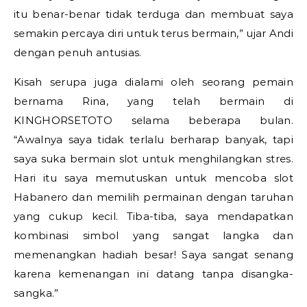
itu benar-benar tidak terduga dan membuat saya
semakin percaya diri untuk terus bermain,” ujar Andi
dengan penuh antusias.
Kisah serupa juga dialami oleh seorang pemain
bernama Rina, yang telah bermain di
KINGHORSETOTO selama beberapa bulan.
“Awalnya saya tidak terlalu berharap banyak, tapi
saya suka bermain slot untuk menghilangkan stres.
Hari itu saya memutuskan untuk mencoba slot
Habanero dan memilih permainan dengan taruhan
yang cukup kecil. Tiba-tiba, saya mendapatkan
kombinasi simbol yang sangat langka dan
memenangkan hadiah besar! Saya sangat senang
karena kemenangan ini datang tanpa disangka-
sangka.”