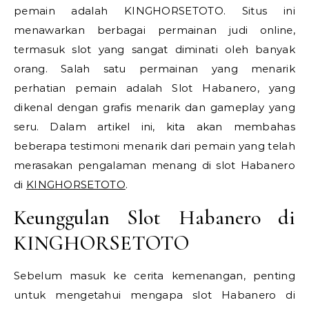
pemain adalah KINGHORSETOTO. Situs ini
menawarkan berbagai permainan judi online,
termasuk slot yang sangat diminati oleh banyak
orang. Salah satu permainan yang menarik
perhatian pemain adalah Slot Habanero, yang
dikenal dengan grafis menarik dan gameplay yang
seru. Dalam artikel ini, kita akan membahas
beberapa testimoni menarik dari pemain yang telah
merasakan pengalaman menang di slot Habanero
di
KINGHORSETOTO
.
Keunggulan Slot Habanero di
KINGHORSETOTO
Sebelum masuk ke cerita kemenangan, penting
untuk mengetahui mengapa slot Habanero di