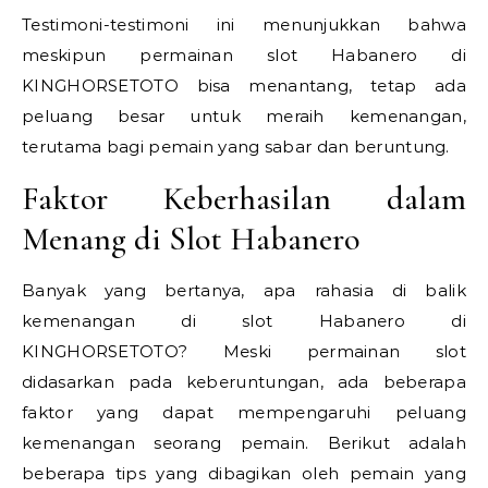
Testimoni-testimoni ini menunjukkan bahwa
meskipun permainan slot Habanero di
KINGHORSETOTO bisa menantang, tetap ada
peluang besar untuk meraih kemenangan,
terutama bagi pemain yang sabar dan beruntung.
Faktor Keberhasilan dalam
Menang di Slot Habanero
Banyak yang bertanya, apa rahasia di balik
kemenangan di slot Habanero di
KINGHORSETOTO? Meski permainan slot
didasarkan pada keberuntungan, ada beberapa
faktor yang dapat mempengaruhi peluang
kemenangan seorang pemain. Berikut adalah
beberapa tips yang dibagikan oleh pemain yang