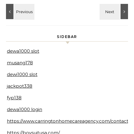
SIDEBAR
dewa1000 slot
musang178
dewi1000 slot
jackpot338
fyp138
dewa1000 login
https://www.carringtonhomecareagency.com/contact
https://boysuitusa.com/