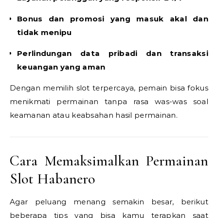
Bonus dan promosi yang masuk akal dan
tidak menipu
Perlindungan data pribadi dan transaksi
keuangan yang aman
Dengan memilih slot terpercaya, pemain bisa fokus
menikmati permainan tanpa rasa was-was soal
keamanan atau keabsahan hasil permainan.
Cara Memaksimalkan Permainan
Slot Habanero
Agar peluang menang semakin besar, berikut
beberapa tips yang bisa kamu terapkan saat