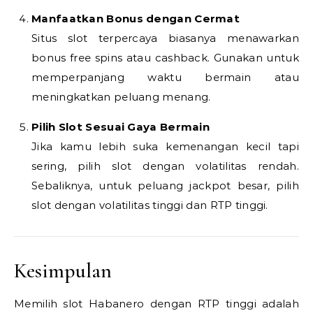
Manfaatkan Bonus dengan Cermat
Situs slot terpercaya biasanya menawarkan
bonus free spins atau cashback. Gunakan untuk
memperpanjang waktu bermain atau
meningkatkan peluang menang.
Pilih Slot Sesuai Gaya Bermain
Jika kamu lebih suka kemenangan kecil tapi
sering, pilih slot dengan volatilitas rendah.
Sebaliknya, untuk peluang jackpot besar, pilih
slot dengan volatilitas tinggi dan RTP tinggi.
Kesimpulan
Memilih slot Habanero dengan RTP tinggi adalah