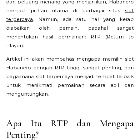
dan peluang menang yang menjanjikan, Habanero
menjadi pilihan utama di berbagai situs
slot
terpercaya
. Namun, ada satu hal yang kerap
diabaikan oleh pemain, padahal sangat
menentukan hasil permainan: RTP (Return to
Player).
Artikel ini akan membahas mengapa memilih slot
Habanero dengan RTP tinggi sangat penting, dan
bagaimana slot terpercaya menjadi tempat terbaik
untuk menikmati permainan secara adil dan
menguntungkan.
Apa Itu RTP dan Mengapa
Penting?