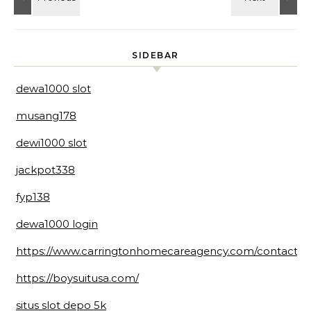
SIDEBAR
dewa1000 slot
musang178
dewi1000 slot
jackpot338
fyp138
dewa1000 login
https://www.carringtonhomecareagency.com/contact
https://boysuitusa.com/
situs slot depo 5k