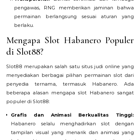
pengawas, RNG memberikan jaminan bahwa
permainan berlangsung sesuai aturan yang
berlaku.
Mengapa Slot Habanero Populer
di Slot88?
Slot88 merupakan salah satu situs judi online yang
menyediakan berbagai pilihan permainan slot dari
penyedia ternama, termasuk Habanero. Ada
beberapa alasan mengapa slot Habanero sangat
populer di Slot88:
Grafis dan Animasi Berkualitas Tinggi:
Habanero selalu menghadirkan slot dengan
tampilan visual yang menarik dan animasi yang