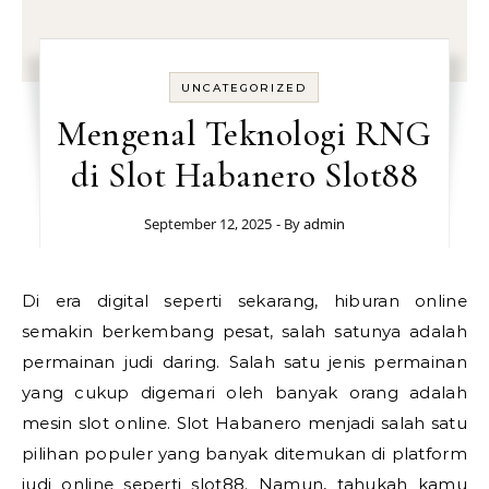
UNCATEGORIZED
Mengenal Teknologi RNG
di Slot Habanero Slot88
September 12, 2025
- By
admin
Di era digital seperti sekarang, hiburan online
semakin berkembang pesat, salah satunya adalah
permainan judi daring. Salah satu jenis permainan
yang cukup digemari oleh banyak orang adalah
mesin slot online. Slot Habanero menjadi salah satu
pilihan populer yang banyak ditemukan di platform
judi online seperti
slot88
. Namun, tahukah kamu