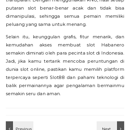
putaran slot benar-benar acak dan tidak bisa
dimanipulasi, sehingga semua pemain memiliki
peluang yang sama untuk menang.
Selain itu, keunggulan grafis, fitur menarik, dan
kemudahan akses membuat slot Habanero
semakin diminati oleh para pecinta slot di Indonesia.
Jadi, jika kamu tertarik mencoba peruntungan di
dunia slot online, pastikan kamu memilih platform
terpercaya seperti Slot88 dan pahami teknologi di
balik permainannya agar pengalaman bermainmu
semakin seru dan aman.