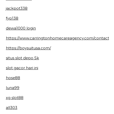
jackpot338
fyp138
dewa1000 login
https://www.carringtonhomecareagency.com/contact
https://boysuitusa.com/
situs slot depo 5k
slot gacor hari ini
hose88
luna99
xg slot88
all303