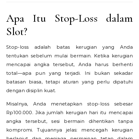
Apa Itu Stop-Loss dalam
Slot?
Stop-loss adalah batas kerugian yang Anda
tentukan sebelum mulai bermain. Ketika kerugian
mencapai angka tersebut, Anda harus berhenti
total—apa pun yang terjadi. Ini bukan sekadar
batasan biasa, tetapi aturan yang perlu dipatuhi
dengan disiplin kuat.
Misalnya, Anda menetapkan stop-loss sebesar
Rp100.000. Jika jumlah kerugian hari itu mencapai
angka tersebut, sesi bermain dihentikan tanpa
kompromi. Tujuannya jelas: mencegah kerugian
berlanjut dan menjaga permainan tetap dalam