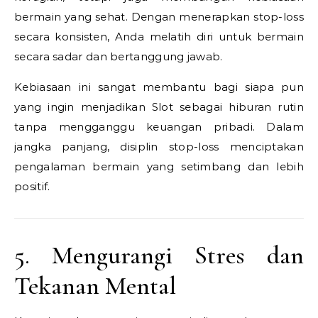
bermain yang sehat. Dengan menerapkan stop-loss
secara konsisten, Anda melatih diri untuk bermain
secara sadar dan bertanggung jawab.
Kebiasaan ini sangat membantu bagi siapa pun
yang ingin menjadikan Slot sebagai hiburan rutin
tanpa mengganggu keuangan pribadi. Dalam
jangka panjang, disiplin stop-loss menciptakan
pengalaman bermain yang setimbang dan lebih
positif.
5. Mengurangi Stres dan
Tekanan Mental