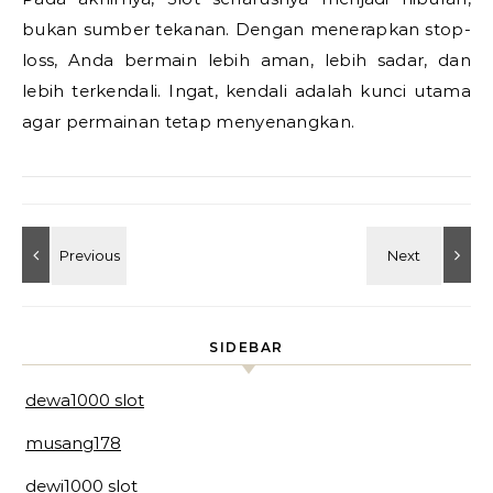
bukan sumber tekanan. Dengan menerapkan stop-
loss, Anda bermain lebih aman, lebih sadar, dan
lebih terkendali. Ingat, kendali adalah kunci utama
agar permainan tetap menyenangkan.
SIDEBAR
dewa1000 slot
musang178
dewi1000 slot