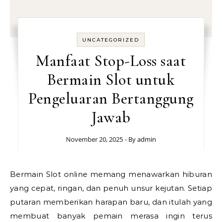
UNCATEGORIZED
Manfaat Stop-Loss saat
Bermain Slot untuk
Pengeluaran Bertanggung
Jawab
November 20, 2025
- By
admin
Bermain Slot online memang menawarkan hiburan
yang cepat, ringan, dan penuh unsur kejutan. Setiap
putaran memberikan harapan baru, dan itulah yang
membuat banyak pemain merasa ingin terus