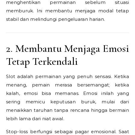
menghentikan permainan sebelum situasi
memburuk. Ini membantu menjaga modal tetap
stabil dan melindungi pengeluaran harian.
2. Membantu Menjaga Emosi
Tetap Terkendali
Slot adalah permainan yang penuh sensasi. Ketika
menang, pemain merasa bersemangat; ketika
kalah, emosi bisa memanas. Emosi inilah yang
sering memicu keputusan buruk, mulai dari
menaikkan taruhan tanpa rencana hingga bermain
lebih lama dari niat awal.
Stop-loss berfungsi sebagai pagar emosional. Saat