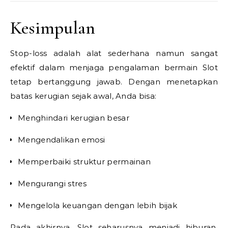
Kesimpulan
Stop-loss adalah alat sederhana namun sangat
efektif dalam menjaga pengalaman bermain Slot
tetap bertanggung jawab. Dengan menetapkan
batas kerugian sejak awal, Anda bisa:
Menghindari kerugian besar
Mengendalikan emosi
Memperbaiki struktur permainan
Mengurangi stres
Mengelola keuangan dengan lebih bijak
Pada akhirnya, Slot seharusnya menjadi hiburan,