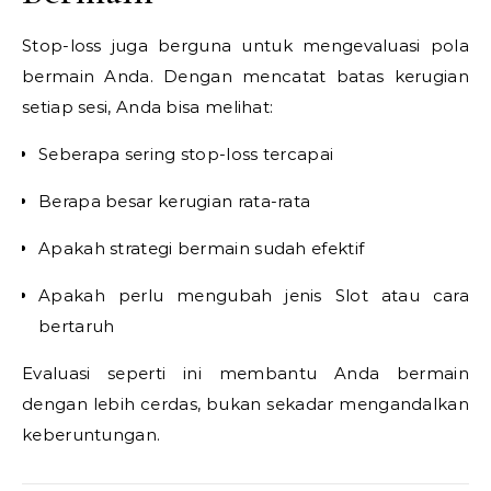
Stop-loss juga berguna untuk mengevaluasi pola
bermain Anda. Dengan mencatat batas kerugian
setiap sesi, Anda bisa melihat:
Seberapa sering stop-loss tercapai
Berapa besar kerugian rata-rata
Apakah strategi bermain sudah efektif
Apakah perlu mengubah jenis Slot atau cara
bertaruh
Evaluasi seperti ini membantu Anda bermain
dengan lebih cerdas, bukan sekadar mengandalkan
keberuntungan.