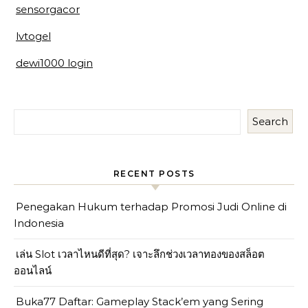
sensorgacor
lvtogel
dewi1000 login
Search
RECENT POSTS
Penegakan Hukum terhadap Promosi Judi Online di
Indonesia
เล่น Slot เวลาไหนดีที่สุด? เจาะลึกช่วงเวลาทองของสล็อต
ออนไลน์
Buka77 Daftar: Gameplay Stack’em yang Sering