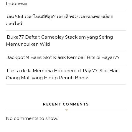
Indonesia
เล่น Slot เวลาไหนดีที่สุด? เจาะลึกช่วงเวลาทองของสล็อต
ออนไลน์
Buka77 Daftar: Gameplay Stack’em yang Sering
Memunculkan Wild
Jackpot 9 Baris: Slot Klasik Kembali Hits di Bayar77
Fiesta de la Memoria Habanero di Pay 77: Slot Hari
Orang Mati yang Hidup Penuh Bonus
RECENT COMMENTS
No comments to show.