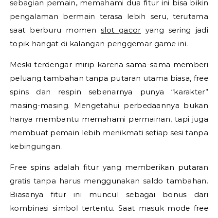
sebagian pemain, memahami dua fitur ini bisa bikin
pengalaman bermain terasa lebih seru, terutama
saat berburu momen
slot gacor
yang sering jadi
topik hangat di kalangan penggemar game ini.
Meski terdengar mirip karena sama-sama memberi
peluang tambahan tanpa putaran utama biasa, free
spins dan respin sebenarnya punya “karakter”
masing-masing. Mengetahui perbedaannya bukan
hanya membantu memahami permainan, tapi juga
membuat pemain lebih menikmati setiap sesi tanpa
kebingungan.
Free spins adalah fitur yang memberikan putaran
gratis tanpa harus menggunakan saldo tambahan.
Biasanya fitur ini muncul sebagai bonus dari
kombinasi simbol tertentu. Saat masuk mode free