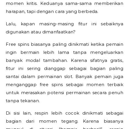
momen kritis. Keduanya sama-sama memberikan
harapan, tapi dengan cara yang berbeda.
Lalu, kapan masing-masing fitur ini sebaiknya
digunakan atau dimanfaatkan?
Free spins biasanya paling dinikmati ketika pemain
ingin bermain lebih lama tanpa mengeluarkan
banyak modal tambahan. Karena sifatnya gratis,
fitur ini sering dianggap sebagai bagian paling
santai dalam permainan slot. Banyak pemain juga
menganggap free spins sebagai momen terbaik
untuk merasakan potensi permainan secara penuh
tanpa tekanan.
Di sisi lain, respin lebih cocok dinikmati sebagai
bagian dari momen tegang. Karena biasanya