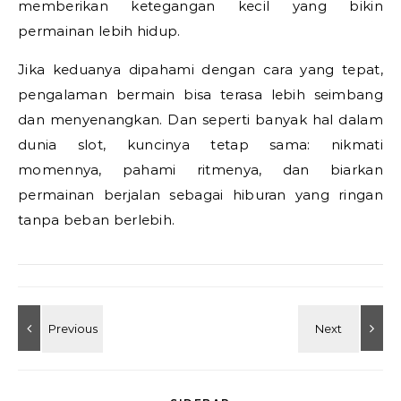
memberikan ketegangan kecil yang bikin
permainan lebih hidup.
Jika keduanya dipahami dengan cara yang tepat,
pengalaman bermain bisa terasa lebih seimbang
dan menyenangkan. Dan seperti banyak hal dalam
dunia slot, kuncinya tetap sama: nikmati
momennya, pahami ritmenya, dan biarkan
permainan berjalan sebagai hiburan yang ringan
tanpa beban berlebih.